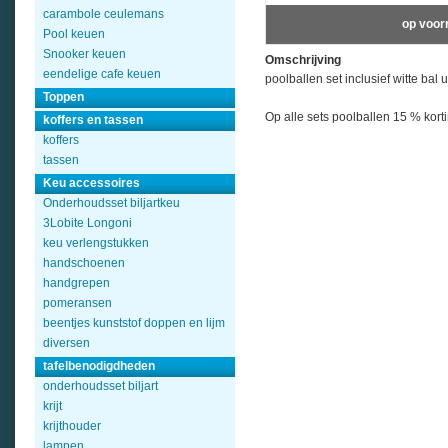
carambole ceulemans
op voor
Pool keuen
Snooker keuen
Omschrijving
eendelige cafe keuen
poolballen set inclusief witte bal
Toppen
Op alle sets poolballen 15 % kort
koffers en tassen
koffers
tassen
Keu accessoires
Onderhoudsset biljartkeu
3Lobite Longoni
keu verlengstukken
handschoenen
handgrepen
pomeransen
beentjes kunststof doppen en lijm
diversen
tafelbenodigdheden
onderhoudsset biljart
krijt
krijthouder
lampen