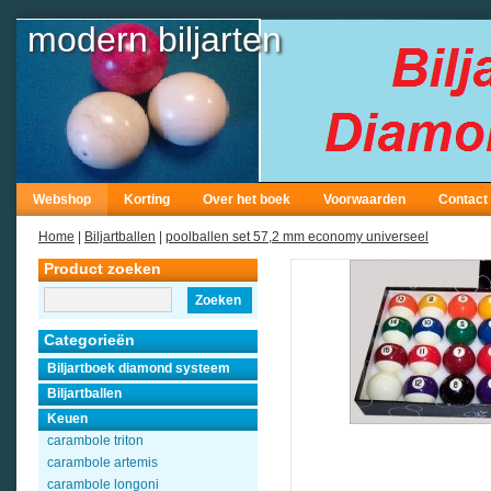
modern biljarten
Webshop
Korting
Over het boek
Voorwaarden
Contact
Home
|
Biljartballen
|
poolballen set 57,2 mm economy universeel
Product zoeken
Zoeken
Categorieën
Biljartboek diamond systeem
Biljartballen
Keuen
carambole triton
carambole artemis
carambole longoni