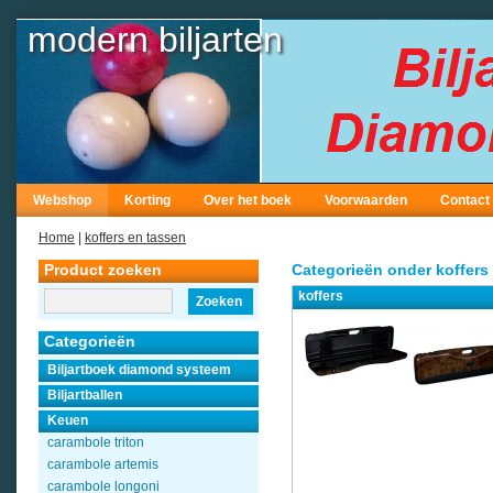
modern biljarten
Webshop
Korting
Over het boek
Voorwaarden
Contact
Home
|
koffers en tassen
Product zoeken
Categorieën onder koffers
koffers
Zoeken
Categorieën
Biljartboek diamond systeem
Biljartballen
Keuen
carambole triton
carambole artemis
carambole longoni