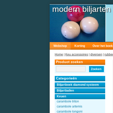
modern biljarten
Webshop
Korting
Over het boek
Home
|
Keu accessoires
|
diversen
|
rubbe
Product zoeken
Zoeken
Categorieën
Biljartboek diamond systeem
Biljartballen
Keuen
carambole triton
carambole artemis
carambole longoni