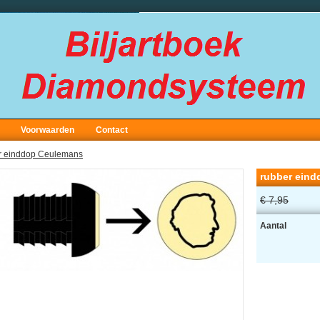
Voorwaarden
Contact
r einddop Ceulemans
rubber ein
€ 7,95
Aantal