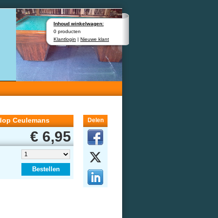
Inhoud winkelwagen:
0 producten
Klantlogin
|
Nieuwe klant
ddop Ceulemans
Delen
€ 6,95
Bestellen