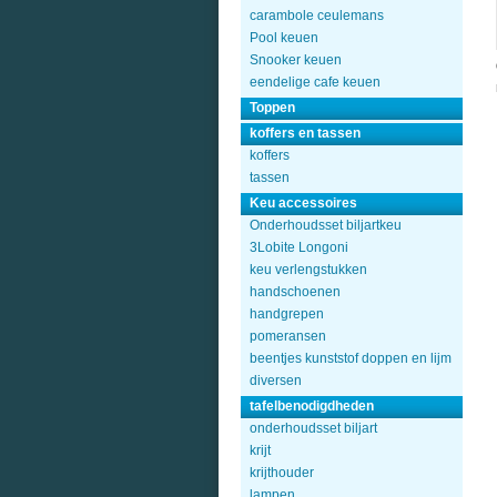
carambole ceulemans
Pool keuen
Snooker keuen
eendelige cafe keuen
Toppen
koffers en tassen
koffers
tassen
Keu accessoires
Onderhoudsset biljartkeu
3Lobite Longoni
keu verlengstukken
handschoenen
handgrepen
pomeransen
beentjes kunststof doppen en lijm
diversen
tafelbenodigdheden
onderhoudsset biljart
krijt
krijthouder
lampen