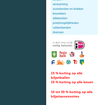
verwarming
scoreborden en klokken
keurekken
afdekzeilen
poetsmogelijkheden
rubberbanden
diversen
15 % korting op alle
biljartballen
15 % korting op alle keuen
10 tot 30 % korting op alle
biljartaccessoires