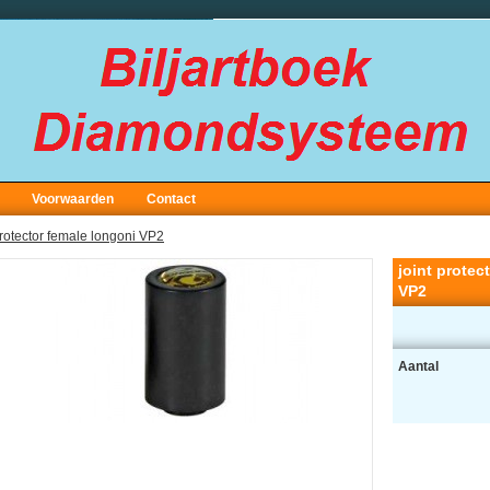
Voorwaarden
Contact
protector female longoni VP2
joint protec
VP2
Aantal