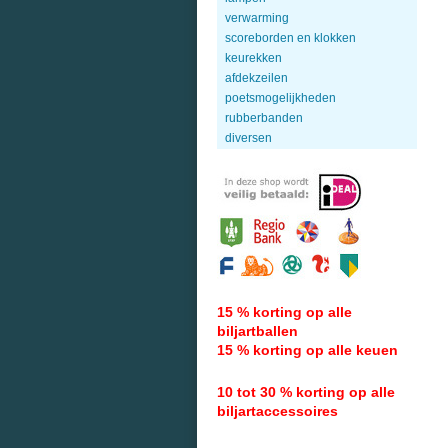
verwarming
scoreborden en klokken
keurekken
afdekzeilen
poetsmogelijkheden
rubberbanden
diversen
15 % korting op alle
biljartballen
15 % korting op alle keuen
10 tot 30 % korting op alle
biljartaccessoires