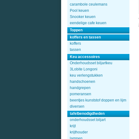
carambole ceulemans
Pool keuen
Snooker keuen
eendelige cafe keuen
Toppen
koffers en tassen
koffers
tassen
Keu accessoires
Onderhoudsset biljartkeu
3Lobite Longoni
keu verlengstukken
handschoenen
handgrepen
pomeransen
beentjes kunststof doppen en lijm
diversen
tafelbenodigdheden
onderhoudsset biljart
krijt
krijthouder
lampen