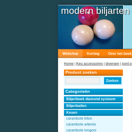
modern biljarten
Webshop
Korting
Over het boek
Home
|
Keu accessoires
|
diversen
|
joint 
Product zoeken
Zoeken
Categorieën
Biljartboek diamond systeem
Biljartballen
Keuen
carambole triton
carambole artemis
carambole longoni