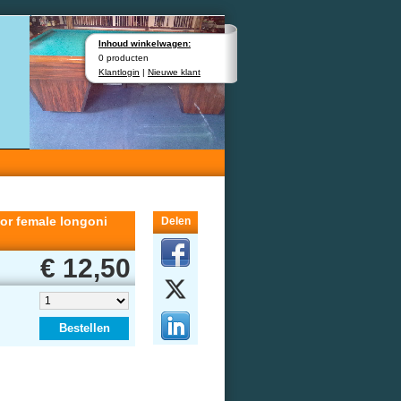
Inhoud winkelwagen:
0 producten
Klantlogin
|
Nieuwe klant
tor female longoni
Delen
€ 12,50
Bestellen