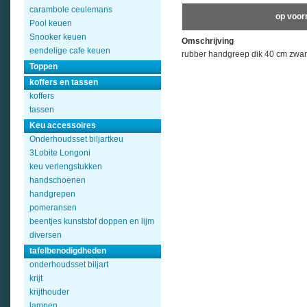
carambole ceulemans
op voor
Pool keuen
Snooker keuen
Omschrijving
eendelige cafe keuen
rubber handgreep dik 40 cm zwart
Toppen
koffers en tassen
koffers
tassen
Keu accessoires
Onderhoudsset biljartkeu
3Lobite Longoni
keu verlengstukken
handschoenen
handgrepen
pomeransen
beentjes kunststof doppen en lijm
diversen
tafelbenodigdheden
onderhoudsset biljart
krijt
krijthouder
lampen