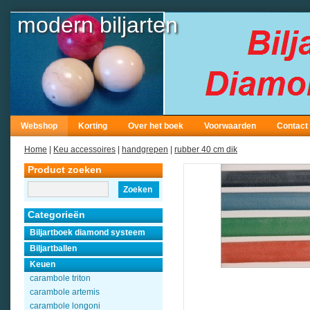
modern biljarten
Webshop
Korting
Over het boek
Voorwaarden
Contact
Home
|
Keu accessoires
|
handgrepen
|
rubber 40 cm dik
Product zoeken
Zoeken
Categorieën
Biljartboek diamond systeem
Biljartballen
Keuen
carambole triton
carambole artemis
carambole longoni