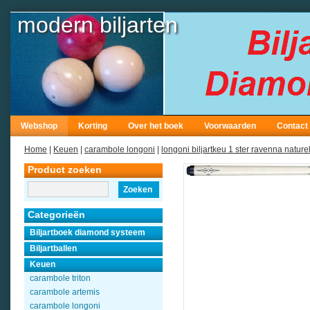
modern biljarten
Webshop
Korting
Over het boek
Voorwaarden
Contact
Home
|
Keuen
|
carambole longoni
|
longoni biljartkeu 1 ster ravenna nature
Product zoeken
Zoeken
Categorieën
Biljartboek diamond systeem
Biljartballen
Keuen
carambole triton
carambole artemis
carambole longoni