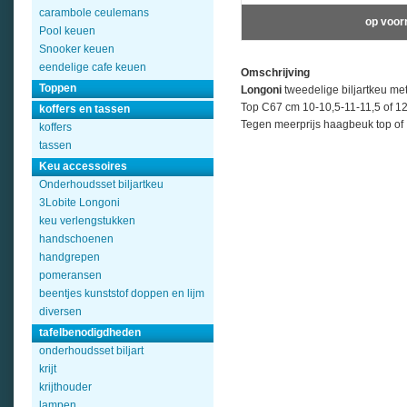
carambole ceulemans
op voor
Pool keuen
Snooker keuen
eendelige cafe keuen
Omschrijving
Toppen
Longoni
tweedelige biljartkeu met 
Top C67 cm 10-10,5-11-11,5 of 
koffers en tassen
Tegen meerprijs haagbeuk top of 
koffers
tassen
Keu accessoires
Onderhoudsset biljartkeu
3Lobite Longoni
keu verlengstukken
handschoenen
handgrepen
pomeransen
beentjes kunststof doppen en lijm
diversen
tafelbenodigdheden
onderhoudsset biljart
krijt
krijthouder
lampen