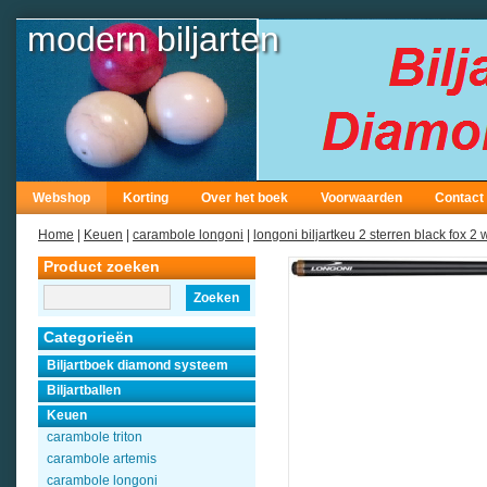
modern biljarten
Webshop
Korting
Over het boek
Voorwaarden
Contact
Home
|
Keuen
|
carambole longoni
|
longoni biljartkeu 2 sterren black fox 2
Product zoeken
Zoeken
Categorieën
Biljartboek diamond systeem
Biljartballen
Keuen
carambole triton
carambole artemis
carambole longoni