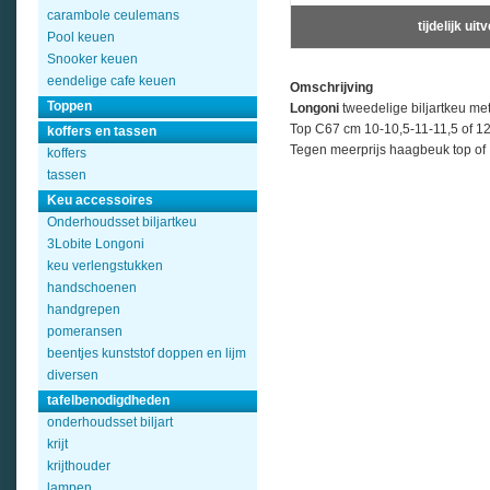
carambole ceulemans
tijdelijk ui
Pool keuen
Snooker keuen
eendelige cafe keuen
Omschrijving
Toppen
Longoni
tweedelige biljartkeu met 
Top C67 cm 10-10,5-11-11,5 of 
koffers en tassen
Tegen meerprijs haagbeuk top of 
koffers
tassen
Keu accessoires
Onderhoudsset biljartkeu
3Lobite Longoni
keu verlengstukken
handschoenen
handgrepen
pomeransen
beentjes kunststof doppen en lijm
diversen
tafelbenodigdheden
onderhoudsset biljart
krijt
krijthouder
lampen