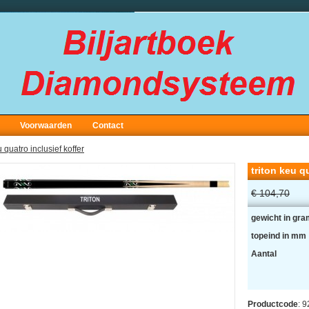
Voorwaarden
Contact
u quatro inclusief koffer
triton keu q
€ 104,70
gewicht in gra
topeind in mm
Aantal
Productcode
: 