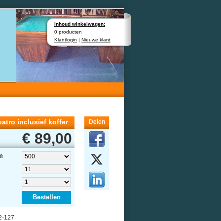
Inhoud winkelwagen:
0 producten
Klantlogin
|
Nieuwe klant
uatro inclusief koffer
Delen
€ 89,00
m
Bestellen
92-127