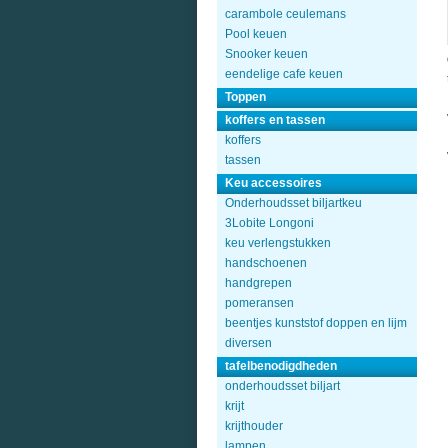
carambole ceulemans
Pool keuen
Snooker keuen
eendelige cafe keuen
Toppen
koffers en tassen
koffers
tassen
Keu accessoires
Onderhoudsset biljartkeu
3Lobite Longoni
keu verlengstukken
handschoenen
handgrepen
pomeransen
beentjes kunststof doppen en lijm
diversen
tafelbenodigdheden
onderhoudsset biljart
krijt
krijthouder
lampen