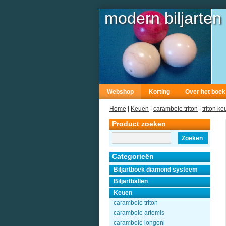
modern biljarten
Webshop
Korting
Over het boek
Home
|
Keuen
|
carambole triton
|
triton ke
Product zoeken
Zoeken
Categorieën
Biljartboek diamond systeem
Biljartballen
Keuen
carambole triton
carambole artemis
carambole longoni