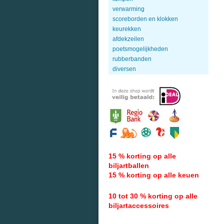
verwarming
scoreborden en klokken
keurekken
afdekzeilen
poetsmogelijkheden
rubberbanden
diversen
15 % korting op alle
biljartballen
15 % korting op alle keuen
10 tot 30 % korting op alle
biljartaccessoires