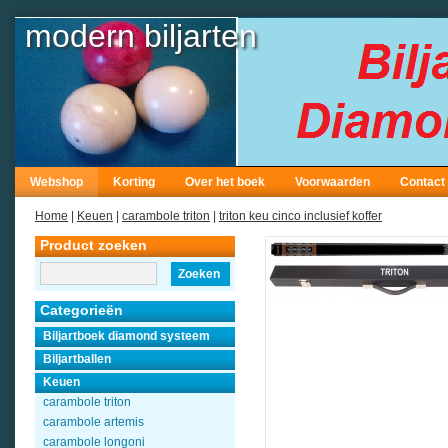
modern biljarten
Webshop
Korting
Over het boek
Voorwaarden
Contact
Home
|
Keuen
|
carambole triton
|
triton keu cinco inclusief koffer
Product zoeken
Zoeken
Categorieën
Biljartboek diamond systeem
Biljartballen
Keuen
carambole triton
carambole artemis
carambole longoni