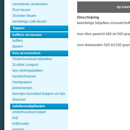
carambole ceulemans
op voor
Pool keuen
Snooker keuen
Omschrijving
eendelige cafe keuen
tweedelige biljartkeu inclusief kof
Toppen
voor libre gewicht 480 tot 500 g
koffers en tassen
koffers
voor driebanden 500 tot 530 gra
tassen
Keu accessoires
Onderhoudsset biljartkeu
3Lobite Longoni
keu verlengstukken
handschoenen
handgrepen
pomeransen
beentjes kunststof doppen en lijm
diversen
tafelbenodigdheden
onderhoudsset biljart
krijt
krijthouder
lampen