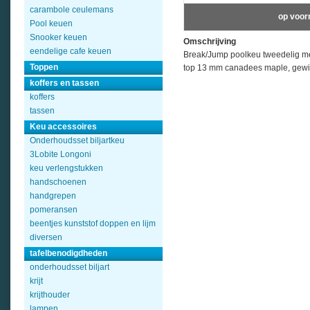
carambole ceulemans
op voor
Pool keuen
Snooker keuen
Omschrijving
eendelige cafe keuen
Break/Jump poolkeu tweedelig me
Toppen
top 13 mm canadees maple, gewi
koffers en tassen
koffers
tassen
Keu accessoires
Onderhoudsset biljartkeu
3Lobite Longoni
keu verlengstukken
handschoenen
handgrepen
pomeransen
beentjes kunststof doppen en lijm
diversen
tafelbenodigdheden
onderhoudsset biljart
krijt
krijthouder
lampen