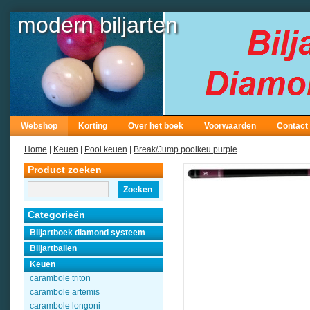
modern biljarten
Webshop
Korting
Over het boek
Voorwaarden
Contact
Home
|
Keuen
|
Pool keuen
|
Break/Jump poolkeu purple
Product zoeken
Zoeken
Categorieën
Biljartboek diamond systeem
Biljartballen
Keuen
carambole triton
carambole artemis
carambole longoni