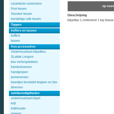
carambole ceulemans
op voor
Pool keuen
Snooker keuen
Omschrijving
eendelige cafe keuen
biljarttas 1 ondereind 1 top blauw
Toppen
koffers en tassen
koffers
tassen
Keu accessoires
Onderhoudsset biljartkeu
3Lobite Longoni
keu verlengstukken
handschoenen
handgrepen
pomeransen
beentjes kunststof doppen en lijm
diversen
tafelbenodigdheden
onderhoudsset biljart
krijt
krijthouder
lampen