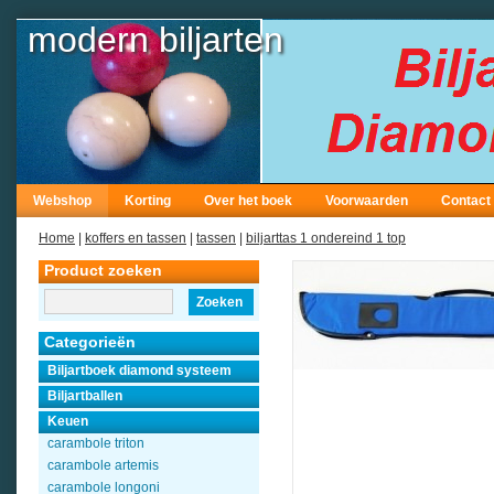
modern biljarten
Webshop
Korting
Over het boek
Voorwaarden
Contact
Home
|
koffers en tassen
|
tassen
|
biljarttas 1 ondereind 1 top
Product zoeken
Zoeken
Categorieën
Biljartboek diamond systeem
Biljartballen
Keuen
carambole triton
carambole artemis
carambole longoni