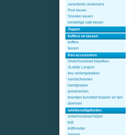
carambole ceulemans
Pool keuen
Snooker keuen
eendelige cafe keuen
Toppen
koffers en tassen
koffers
tassen
Keu accessoires
Onderhoudsset biljartkeu
3Lobite Longoni
keu verlengstukken
handschoenen
handgrepen
pomeransen
beentjes kunststof doppen en lijm
diversen
tafelbenodigdheden
onderhoudsset biljart
krijt
krijthouder
lampen