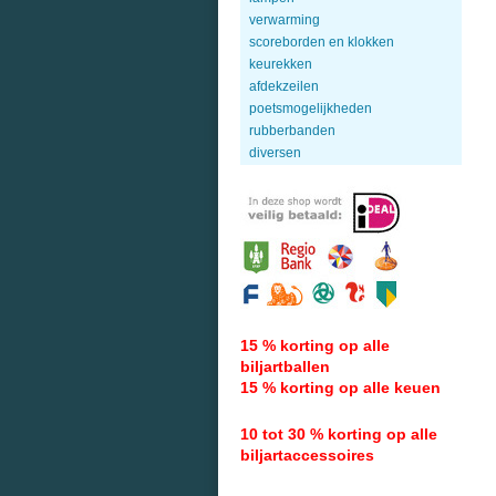
verwarming
scoreborden en klokken
keurekken
afdekzeilen
poetsmogelijkheden
rubberbanden
diversen
15 % korting op alle
biljartballen
15 % korting op alle keuen
10 tot 30 % korting op alle
biljartaccessoires