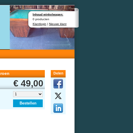
Inhoud winkelwagen:
0 producten
Klantlogin
|
Nieuwe klant
groen
Delen
€ 49,00
Bestellen