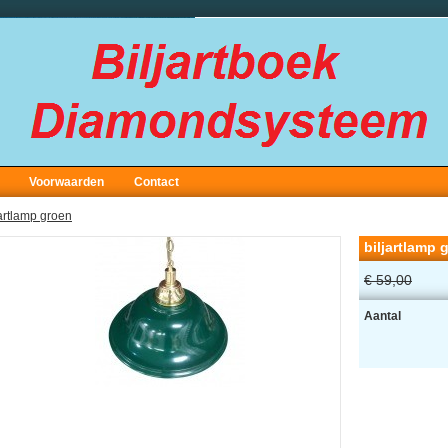
Voorwaarden
Contact
jartlamp groen
biljartlamp 
€ 59,00
Aantal