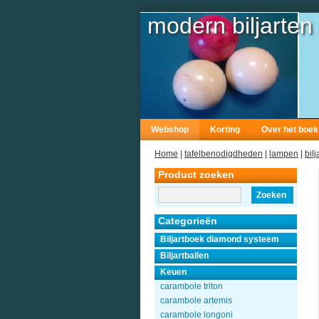
modern biljarten
Webshop
Korting
Over het boek
Home
|
tafelbenodigdheden
|
lampen
|
bil
Product zoeken
Zoeken
Categorieën
Biljartboek diamond systeem
Biljartballen
Keuen
carambole triton
carambole artemis
carambole longoni