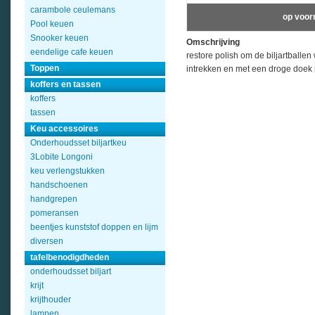
carambole ceulemans
op voor
Pool keuen
Snooker keuen
Omschrijving
eendelige cafe keuen
restore polish om de biljartballen
Toppen
intrekken en met een droge doek
koffers en tassen
koffers
tassen
Keu accessoires
Onderhoudsset biljartkeu
3Lobite Longoni
keu verlengstukken
handschoenen
handgrepen
pomeransen
beentjes kunststof doppen en lijm
diversen
tafelbenodigdheden
onderhoudsset biljart
krijt
krijthouder
lampen