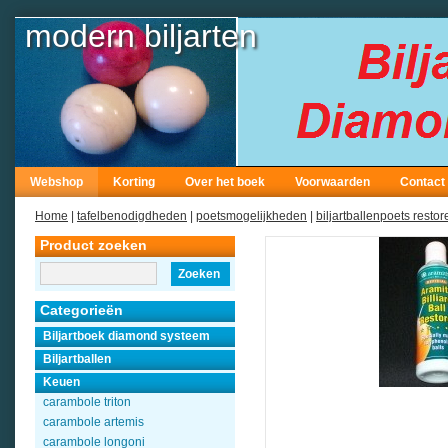
modern biljarten
Webshop
Korting
Over het boek
Voorwaarden
Contact
Home
|
tafelbenodigdheden
|
poetsmogelijkheden
|
biljartballenpoets restor
Product zoeken
Zoeken
Categorieën
Biljartboek diamond systeem
Biljartballen
Keuen
carambole triton
carambole artemis
carambole longoni