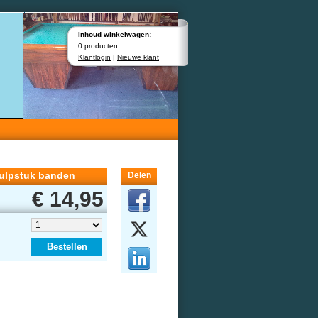
Inhoud winkelwagen:
0 producten
Klantlogin
|
Nieuwe klant
hulpstuk banden
Delen
€ 14,95
Bestellen