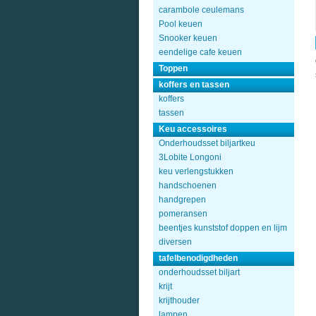
carambole ceulemans
Pool keuen
Snooker keuen
eendelige cafe keuen
Toppen
koffers en tassen
koffers
tassen
Keu accessoires
Onderhoudsset biljartkeu
3Lobite Longoni
keu verlengstukken
handschoenen
handgrepen
pomeransen
beentjes kunststof doppen en lijm
diversen
tafelbenodigdheden
onderhoudsset biljart
krijt
krijthouder
lampen