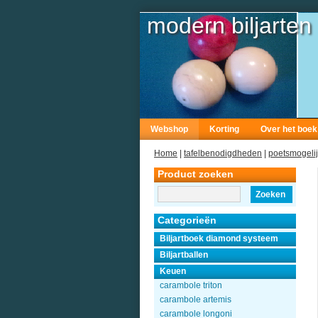
modern biljarten
Webshop
Korting
Over het boek
Home
|
tafelbenodigdheden
|
poetsmogeli
Product zoeken
Zoeken
Categorieën
Biljartboek diamond systeem
Biljartballen
Keuen
carambole triton
carambole artemis
carambole longoni