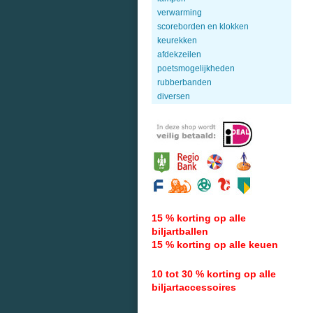
verwarming
scoreborden en klokken
keurekken
afdekzeilen
poetsmogelijkheden
rubberbanden
diversen
15 % korting op alle
biljartballen
15 % korting op alle keuen
10 tot 30 % korting op alle
biljartaccessoires