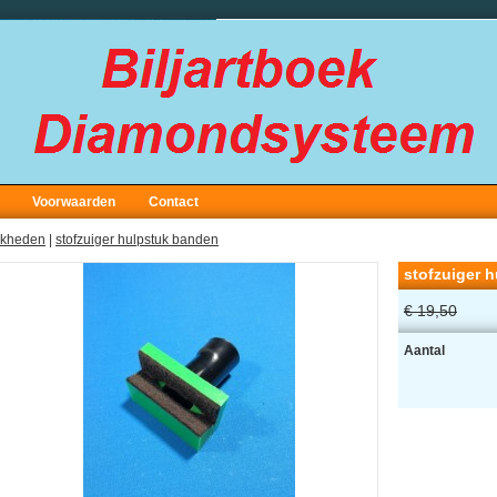
Voorwaarden
Contact
jkheden
|
stofzuiger hulpstuk banden
stofzuiger 
€ 19,50
Aantal